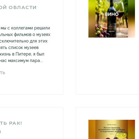
ОЙ ОБЛАСТИ
, мы с коллегами решили
альных фильмов о музеях
сключительно для этих
лять список музеев
изнь в Питере, я был
нас максимум пара...
ТЬ
ТЬ РАК!
В