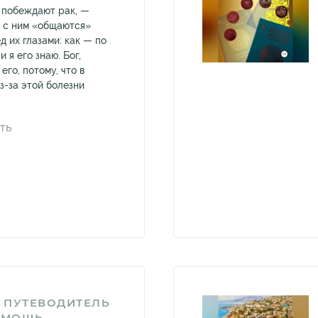
 побеждают рак, —
и с ним «общаются»
д их глазами: как — по
 я его знаю. Бог,
его, потому, что в
з-за этой болезни
ТЬ
 ПУТЕВОДИТЕЛЬ
ПОМОЩЬ