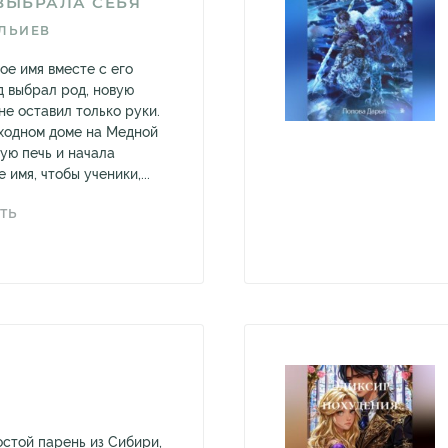
ВЫБРАЛА СЕБЯ
ЛЬИЕВ
ое имя вместе с его
д выбрал род, новую
мне оставил только руки.
оходном доме на Медной
ую печь и начала
 имя, чтобы ученики,...
ТЬ
стой парень из Сибири,