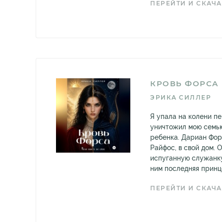
ПЕРЕЙТИ И СКАЧА
КРОВЬ ФОРСА
ЭРИКА СИЛЛЕР
Я упала на колени п
уничтожил мою семью
ребенка. Дариан Фор
Райфос, в свой дом. 
испуганную служанку,
ним последняя принце
ПЕРЕЙТИ И СКАЧА