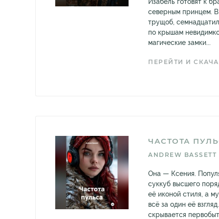
Изабель готовят к бр
северным принцем. В
трущоб, семнадцатил
по крышам невидимко
магические замки...
ПЕРЕЙТИ И СКАЧА
ЧАСТОТА ПУЛ
ANDREW BASSETT
Она — Ксения. Попул
суккуб высшего поря
её иконой стиля, а м
всё за один её взгля
скрывается первобыт