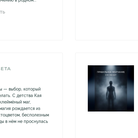
чению в родном...
ТЬ
ВЕТА
Ты — выбор, который
лать. С детства Кая
клеймёный маг,
 магия рождается из
стоцветом, бесполезным
ды в нём не проснулась