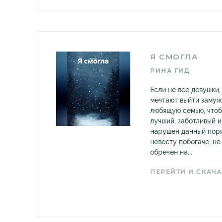
Я СМОГЛА
РИНА ГИД
Если не все девушки,
мечтают выйти замуж
любящую семью, что
лучший, заботливый и
нарушен данный поря
невесту побогаче, н
обречен на...
ПЕРЕЙТИ И СКАЧА