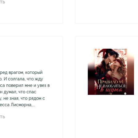
ТЬ
еред врагом, который
. И солгала, что жду
са поверил мне и увез в
Он думал, что спас
 не зная, что рядом с
сса Лисморна,...
ТЬ