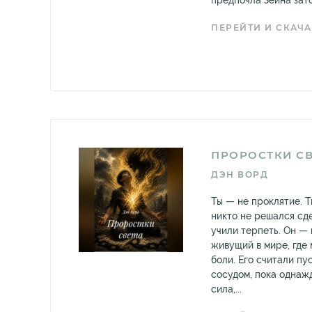
предпочла Зейна зато
ПЕРЕЙТИ И СКАЧА
ПРОРОСТКИ С
ДЭН ВОРД
Ты — не проклятие. 
никто не решался сде
учили терпеть. Он — 
живущий в мире, где
боли. Его считали пу
сосудом, пока однаж
сила,...