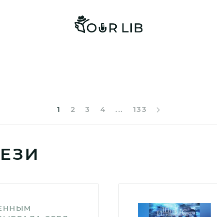
1
2
3
4
...
133
ЕЗИ
НЕННЫМ