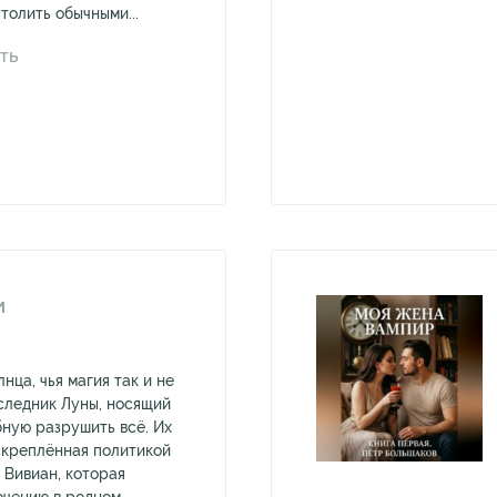
толить обычными...
ТЬ
И
ца, чья магия так и не
следник Луны, носящий
бную разрушить всё. Их
скреплённая политикой
 Вивиан, которая