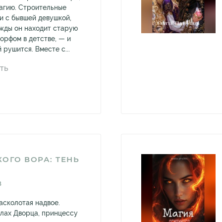
магию. Строительные
и с бывшей девушкой,
ажды он находит старую
орфом в детстве, — и
рушится. Вместе с...
ТЬ
ОГО ВОРА: ТЕНЬ
В
асколотая надвое.
алах Дворца, принцессу