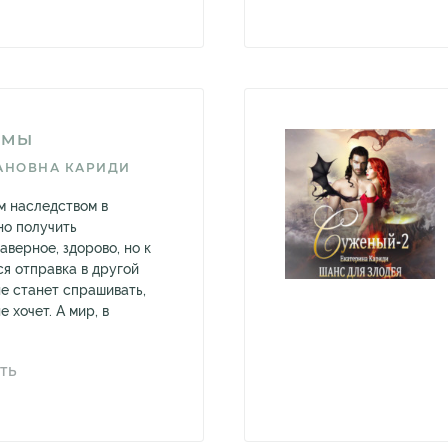
ЬМЫ
АНОВНА КАРИДИ
м наследством в
но получить
верное, здорово, но к
ся отправка в другой
не станет спрашивать,
е хочет. А мир, в
ТЬ