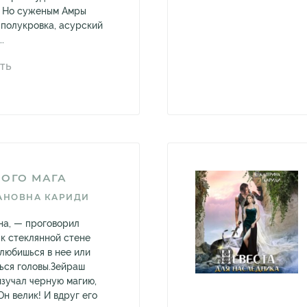
. Но суженым Амры
-полукровка, асурский
.
ТЬ
НОГО МАГА
АНОВНА КАРИДИ
на, — проговорил
 к стеклянной стене
Влюбишься в нее или
ься головы.Зейраш
изучал черную магию,
Он велик! И вдруг его