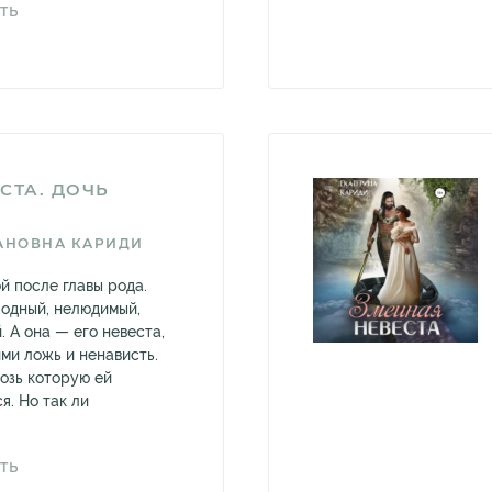
ТЬ
СТА. ДОЧЬ
АНОВНА КАРИДИ
й после главы рода.
одный, нелюдимый,
. А она — его невеста,
ми ложь и ненависть.
возь которую ей
я. Но так ли
ТЬ