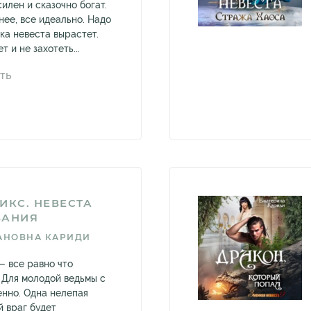
силен и сказочно богат.
нее, все идеально. Надо
ка невеста вырастет.
 и не захотеть...
ТЬ
ИКС. НЕВЕСТА
ВАНИЯ
АНОВНА КАРИДИ
— все равно что
 Для молодой ведьмы с
нно. Одна нелепая
й враг будет