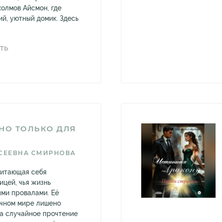
холмов Айсмон, где
й, уютный домик. Здесь
ТЬ
НО ТОЛЬКО ДЛЯ
СЕЕВНА СМИРНОВА
читающая себя
ицей, чья жизнь
ми провалами. Её
ычном мире лишено
ка случайное прочтение