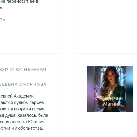
 не переносит её в
...
ТЬ
ОР И ОГНЕННАЯ
СЕЕВНА СМИРНОВА
ревней Академии
таются судьбы героев,
ваются вопреки всему.
ья душа, казалось, была
 юная адептка Юсилия
ргии и любопытства,...