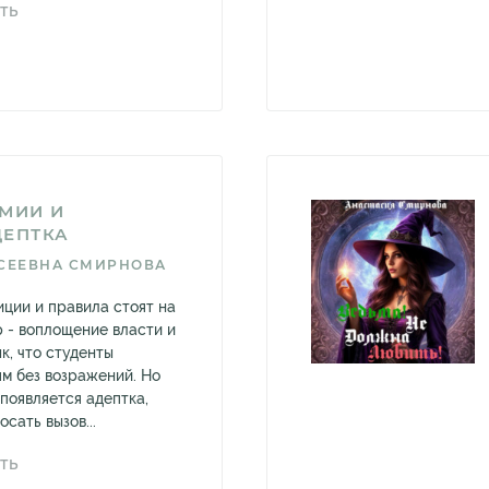
ТЬ
МИИ И
ДЕПТКА
СЕЕВНА СМИРНОВА
иции и правила стоят на
р - воплощение власти и
к, что студенты
ям без возражений. Но
появляется адептка,
сать вызов...
ТЬ