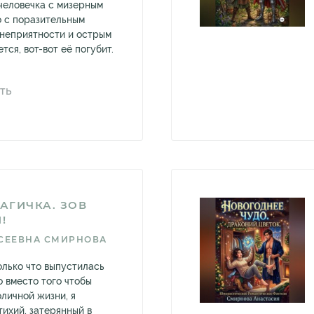
 человечка с мизерным
о с поразительным
 неприятности и острым
тся, вот-вот её погубит.
ТЬ
АГИЧКА. ЗОВ
!
СЕЕВНА СМИРНОВА
олько что выпустилась
о вместо того чтобы
личной жизни, я
тихий, затерянный в