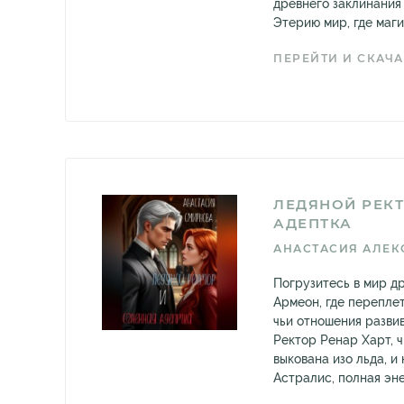
древнего заклинания
Этерию мир, где магия
ПЕРЕЙТИ И СКАЧА
ЛЕДЯНОЙ РЕКТ
АДЕПТКА
АНАСТАСИЯ АЛЕК
Погрузитесь в мир д
Армеон, где перепле
чьи отношения разви
Ректор Ренар Харт, ч
выкована изо льда, и
Астралис, полная эне