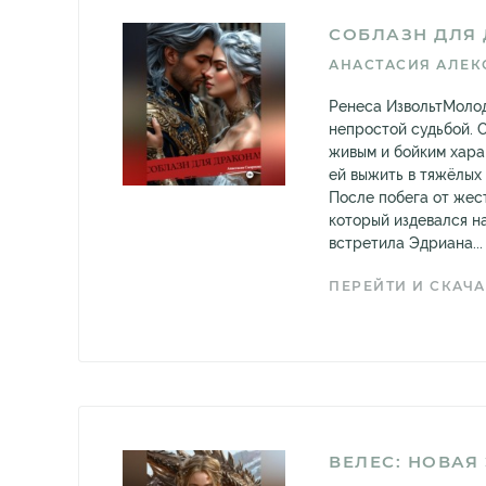
СОБЛАЗН ДЛЯ 
АНАСТАСИЯ АЛЕК
Ренеса ИзвольтМолод
непростой судьбой. 
живым и бойким хара
ей выжить в тяжёлых 
После побега от жес
который издевался н
встретила Эдриана...
ПЕРЕЙТИ И СКАЧА
ВЕЛЕС: НОВАЯ 