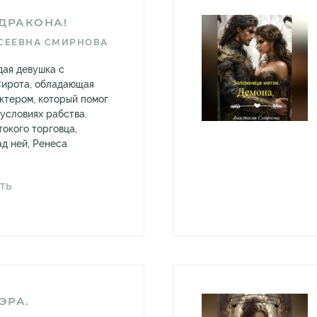
ДРАКОНА!
СЕЕВНА СМИРНОВА
ая девушка с
Сирота, обладающая
ктером, который помог
условиях рабства.
токого торговца,
ад ней, Ренеса
ТЬ
ЭРА.