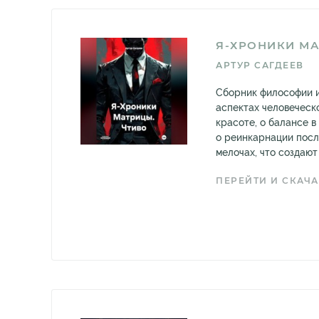
Я-ХРОНИКИ МА
АРТУР САГДЕЕВ
Сборник философии и
аспектах человеческо
красоте, о балансе в
о реинкарнации посл
мелочах, что создают
ПЕРЕЙТИ И СКАЧА