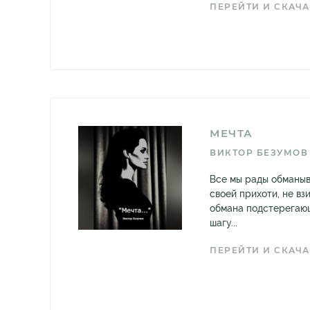
ПЕРЕЙТИ И СКАЧА
МЕЧТА
ВИКТОР БЕЗУМОВ
Все мы рады обманыв
своей прихоти, не вз
обмана подстерегаю
шагу...
ПЕРЕЙТИ И СКАЧА