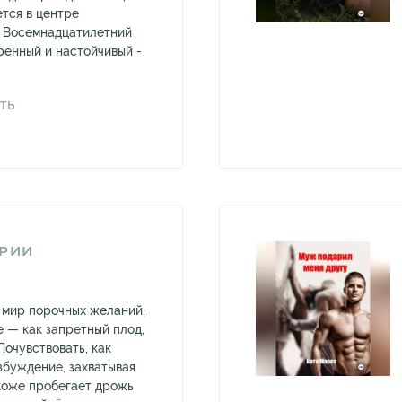
тся в центре
. Восемнадцатилетний
ренный и настойчивый -
ТЬ
ОРИИ
в мир порочных желаний,
е — как запретный плод,
Почувствовать, как
збуждение, захватывая
 коже пробегает дрожь