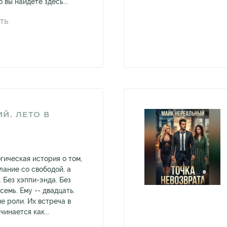
 вы найдёте здесь...
ТЬ
Й. ЛЕТО В
гическая история о том,
лание со свободой, а
 Без хэппи-энда. Без
семь. Ему -- двадцать.
е роли. Их встреча в
инается как...