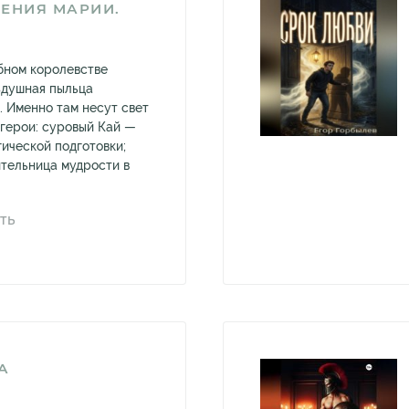
ЕНИЯ МАРИИ.
бном королевстве
оздушная пыльца
. Именно там несут свет
 герои: суровый Кай —
гической подготовки;
тельница мудрости в
ТЬ
А