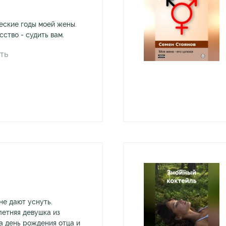
еские годы моей жены.
сство - судить вам.
ТЬ
не дают уснуть.
летняя девушка из
а день рождения отца и