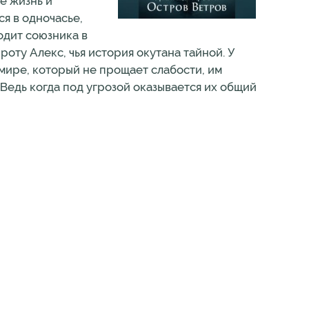
е жизнь и
я в одночасье,
одит союзника в
оту Алекс, чья история окутана тайной. У
 мире, который не прощает слабости, им
Ведь когда под угрозой оказывается их общий