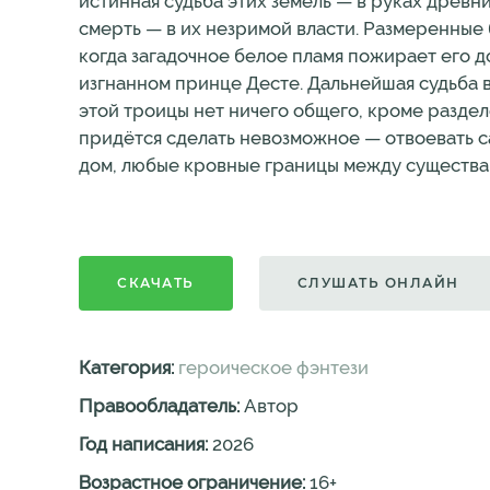
истинная судьба этих земель — в руках древн
смерть — в их незримой власти. Размеренные 
когда загадочное белое пламя пожирает его д
изгнанном принце Десте. Дальнейшая судьба в
этой троицы нет ничего общего, кроме раздел
придётся сделать невозможное — отвоевать са
дом, любые кровные границы между существа
СКАЧАТЬ
СЛУШАТЬ ОНЛАЙН
Категория:
героическое фэнтези
Правообладатель:
Автор
Год написания:
2026
Возрастное ограничение:
16
+