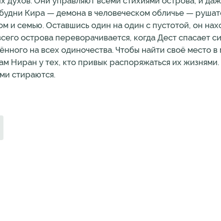
их духов. Они управляют всеми стихиями острова, и даж
будни Кира — демона в человеческом обличье — рушатс
ом и семью. Оставшись один на один с пустотой, он нах
сего острова переворачивается, когда Дест спасает сир
ённого на всех одиночества. Чтобы найти своё место в
м Ниран у тех, кто привык распоряжаться их жизнями. 
ми стираются.