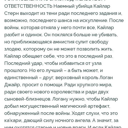
ОТВЕТСТВЕННОСТЬ Наемный убийца Кайлар
Стерн выходит из тени ради последнего задания и,
возможно, последнего шанса на искупление. После
войны, которая отняла у него почти все, Кайлар
разбит и одинок. Он поклялся больше не убивать,
но приближающаяся амнистия сулит свободу
злодею, которому он не может позволить жить.
Кайлар обещает себе, что это в последний раз.
Последний удар, чтобы избавиться от узла
прошлого. Но его лучший – а быть может, и
единственный – друг, верховный король Логан
Джайр, просит о помощи. Ради хрупкого мира,
ради своего нового королевства и ради двух
сыновей-близнецов. Логану нужно, чтобы Кайлар
добыл могущественный магический артефакт,
обнаруженный после войны. Ходят слухи, что это
ка’кари, дающий силу ночного ангела. А значит, за
ним охотятся старые и новые враги. И если Кайлар