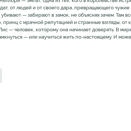
и — эмпат, одна из тех, кого в королевстве истр
лдат, от людей и от своего дара, превращающего чужие
убивают — забирают в замок, не объясняя зачем. Там в
, принц с мрачной репутацией и странные взгляды, от 
ис — человек, которому она начинает доверять. В мире,
амкнуться — или научиться жить по-настоящему. И може