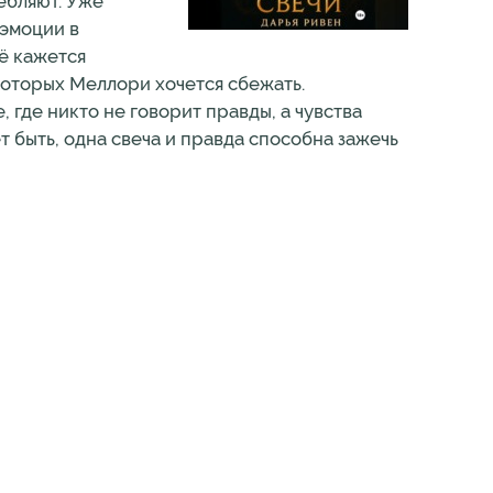
ебляют. Уже
 эмоции в
сё кажется
которых Меллори хочется сбежать.
 где никто не говорит правды, а чувства
т быть, одна свеча и правда способна зажечь