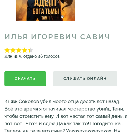
ИЛЬЯ ИГОРЕВИЧ САВИЧ
4.35
из 5, отдано 46 голосов
СКАЧАТЬ
СЛУШАТЬ ОНЛАЙН
Князь Соколов убил моего отца десять лет назад.
Всё это время я оттачивал мастерство убийц Тени,
чтобы отомстить ему. И вот настал тот самый день, я
вот-вот… Что?! Я сдох! Да как так-то! Погодите-ка…
Теперь я в теле его сына? Уахахахахахахахах! Ну