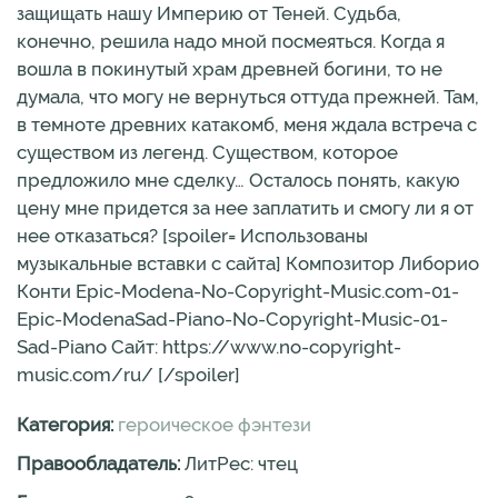
защищать нашу Империю от Теней. Судьба,
конечно, решила надо мной посмеяться. Когда я
вошла в покинутый храм древней богини, то не
думала, что могу не вернуться оттуда прежней. Там,
в темноте древних катакомб, меня ждала встреча с
существом из легенд. Существом, которое
предложило мне сделку… Осталось понять, какую
цену мне придется за нее заплатить и смогу ли я от
нее отказаться? [spoiler= Использованы
музыкальные вставки с сайта] Композитор Либорио
Конти Epic-Modena-No-Copyright-Music.com-01-
Epic-ModenaSad-Piano-No-Copyright-Music-01-
Sad-Piano Сайт: https://www.no-copyright-
music.com/ru/ [/spoiler]
Категория:
героическое фэнтези
Правообладатель:
ЛитРес: чтец