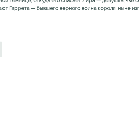
чной темнице, откуда его спасает Лира — девушка, чьё 
чают Гаррета — бывшего верного воина короля, ныне из