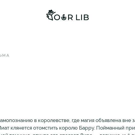
ТЬМА
амопознанию в королевстве, где магия объявлена вне з
Миат клянется отомстить королю Барру. Пойманный пр