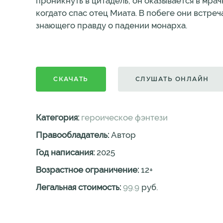
проникнуть в цитадель, он оказывается в мра
когдато спас отец Миата. В побеге они встре
знающего правду о падении монарха.
СКАЧАТЬ
СЛУШАТЬ ОНЛАЙН
Категория:
героическое фэнтези
Правообладатель:
Автор
Год написания:
2025
Возрастное ограничение:
12
+
Легальная стоимость:
99.9
руб.