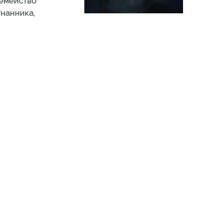
семейство
гнанника,