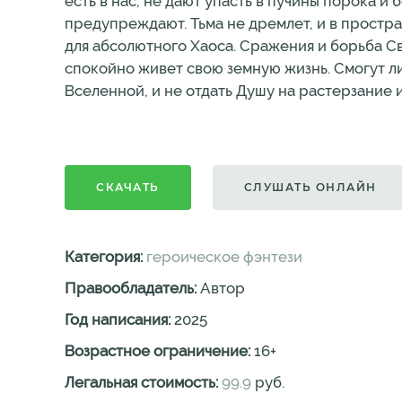
есть в нас, не дают упасть в пучины порока и
предупреждают. Тьма не дремлет, и в простра
для абсолютного Хаоса. Сражения и борьба Све
спокойно живет свою земную жизнь. Смогут 
Вселенной, и не отдать Душу на растерзание 
СКАЧАТЬ
СЛУШАТЬ ОНЛАЙН
Категория:
героическое фэнтези
Правообладатель:
Автор
Год написания:
2025
Возрастное ограничение:
16
+
Легальная стоимость:
99.9
руб.