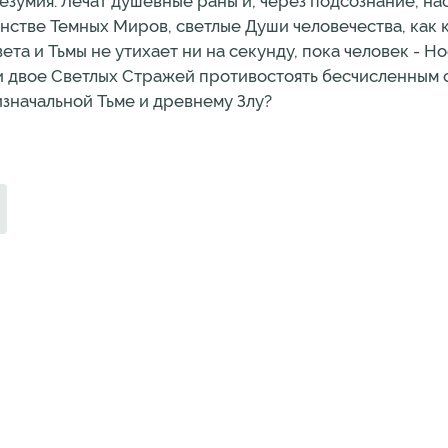
 безумия. Лечат душевные раны и, через подсознание, на
нстве Темных Миров, светлые Души человечества, как к
та и Тьмы не утихает ни на секунду, пока человек - Н
ли двое Cветлых Стражей противостоять бесчисленным
изначальной Тьме и древнему Злу?