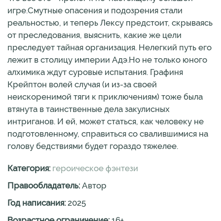
игре.Смутные опасения и подозрения стали
реальностью, и теперь Лексу предстоит, скрываясь
от преследования, выяснить, какие же цели
преследует тайная организация. Нелегкий путь его
лежит в столицу империи Адэ.Но не только юного
алхимика ждут суровые испытания. Графиня
Крейптон волей случая (и из-за своей
неискоренимой тяги к приключениям) тоже была
втянута в таинственные дела закулисных
интриганов. И ей, может статься, как человеку не
подготовленному, справиться со свалившимися на
голову бедствиями будет гораздо тяжелее.
Категория:
героическое фэнтези
Правообладатель:
Автор
Год написания:
2025
Возрастное ограничение:
16
+