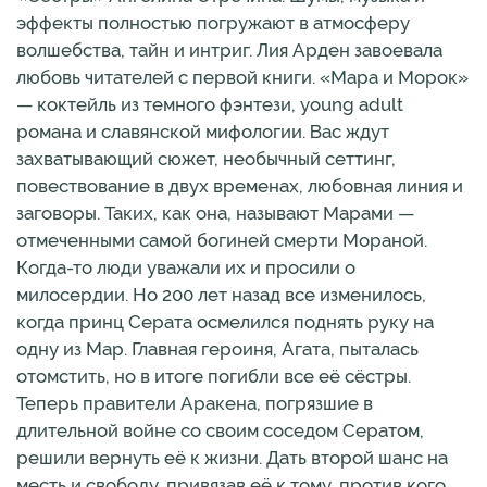
эффекты полностью погружают в атмосферу
волшебства, тайн и интриг. Лия Арден завоевала
любовь читателей с первой книги. «Мара и Морок»
— коктейль из темного фэнтези, young adult
романа и славянской мифологии. Вас ждут
захватывающий сюжет, необычный сеттинг,
повествование в двух временах, любовная линия и
заговоры. Таких, как она, называют Марами —
отмеченными самой богиней смерти Мораной.
Когда-то люди уважали их и просили о
милосердии. Но 200 лет назад все изменилось,
когда принц Серата осмелился поднять руку на
одну из Мар. Главная героиня, Агата, пыталась
отомстить, но в итоге погибли все её сёстры.
Теперь правители Аракена, погрязшие в
длительной войне со своим соседом Сератом,
решили вернуть её к жизни. Дать второй шанс на
месть и свободу, привязав её к тому, против кого