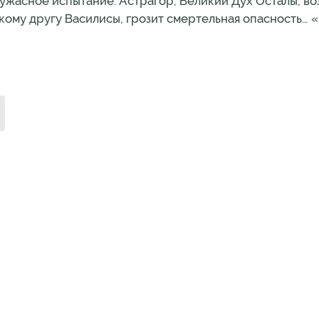
 ужасное испытание: Астрагор, Великий Дух Осталы, в
кому другу Василисы, грозит смертельная опасность…