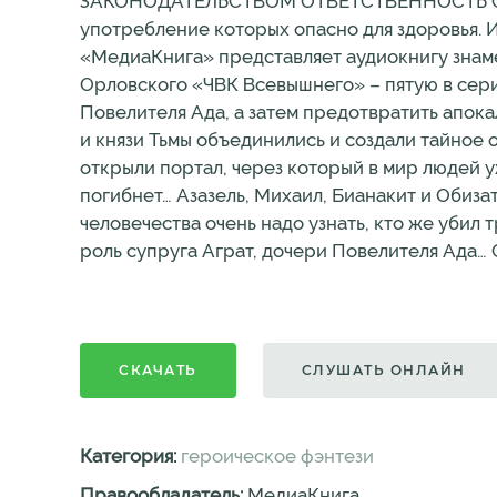
ЗАКОНОДАТЕЛЬСТВОМ ОТВЕТСТВЕННОСТЬ Соде
употребление которых опасно для здоровья. 
«МедиаКнига» представляет аудиокнигу знам
Орловского «ЧВК Всевышнего» – пятую в сери
Повелителя Ада, а затем предотвратить апока
и князи Тьмы объединились и создали тайное 
открыли портал, через который в мир людей у
погибнет… Азазель, Михаил, Бианакит и Обиза
человечества очень надо узнать, кто же убил
роль супруга Аграт, дочери Повелителя Ада…
СКАЧАТЬ
СЛУШАТЬ ОНЛАЙН
Категория:
героическое фэнтези
Правообладатель:
МедиаКнига