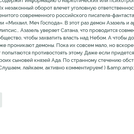
ржит информацию о наркотических или психотроп
Их незаконный оборот влечет уголовную ответственнос
енитого современного российского писателя-фантаста
и «Михаил, Меч Господа». В этот раз демон Азазель и
липсис… Азазель уверяет Сатана, что проводится совм
общество, чтобы захватить власть над Небом. А чтобы 
же проникают демоны. Пока их совсем мало, но вскоре 
т попытаются противостоять этому. Даже если придется
 троих сыновей князей Ада. По странному стечению обс
 Слушаем, лайкаем, активно комментируем! ) &amp;amp