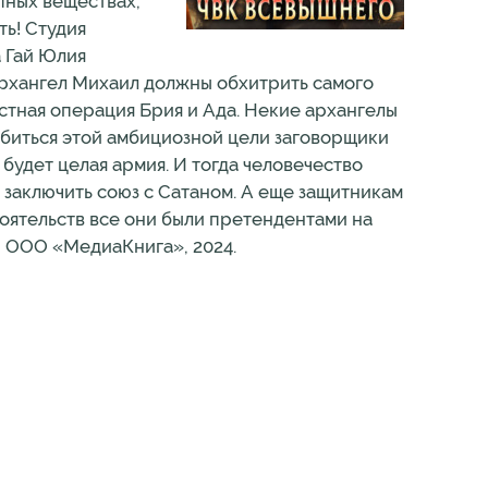
ных веществах,
ть! Студия
 Гай Юлия
 архангел Михаил должны обхитрить самого
естная операция Брия и Ада. Некие архангелы
добиться этой амбициозной цели заговорщики
будет целая армия. И тогда человечество
 заключить союз с Сатаном. А еще защитникам
тоятельств все они были претендентами на
; ООО «МедиаКнига», 2024.