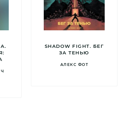
А.
SHADOW FIGHT. БЕГ
Я:
ЗА ТЕНЬЮ
А
АЛЕКС ФОТ
ИЧ