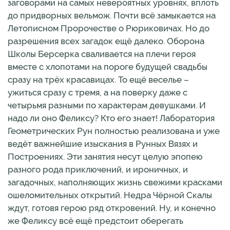
заговорами на самых невероятных уровнях, вплоть
до придворных вельмож. Почти всё замыкается на
Летописном Пророчестве о Рюриковичах. Но до
разрешения всех загадок ещё далеко. Оборона
Школы Берсерка сваливается на плечи героя
вместе с хлопотами на пороге будущей свадьбы
сразу на трёх красавицах. То ещё веселье –
ужиться сразу с тремя, а на поверку даже с
четырьмя разными по характерам девушками. И
надо ли оно Феликсу? Кто его знает! Лаборатория
Геометрических Рун полностью реализована и уже
ведёт важнейшие изыскания в Рунных Вязях и
Построениях. Эти занятия несут целую эпопею
разного рода приключений, и ироничных, и
загадочных, наполняющих жизнь свежими красками
ошеломительных открытий. Недра Чёрной Скалы
ждут, готовя герою ряд откровений. Ну, и конечно
же Феликсу всё ещё предстоит оберегать