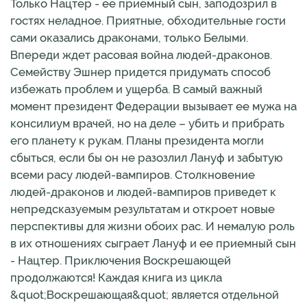
Только Нацтер - ее приемный сын, заподозрил в
гостях неладное. Приятные, обходительные гости
сами оказались драконами, только Белыми.
Впереди ждет расовая война людей-драконов.
Семейству Эшнер придется придумать способ
избежать проблем и ущерба. В самый важный
момент президент Федерации вызывает ее мужа на
консилиум врачей, но на деле – убить и прибрать
его планету к рукам. Планы президента могли
сбыться, если бы он не разозлил Лануф и забытую
всеми расу людей-вампиров. Столкновение
людей-драконов и людей-вампиров приведет к
непредсказуемым результатам и откроет новые
перспективы для жизни обоих рас. И немалую роль
в их отношениях сыграет Лануф и ее приемный сын
- Нацтер. Приключения Воскрешающей
продолжаются! Каждая книга из цикла
&quot;Воскрешающая&quot; является отдельной