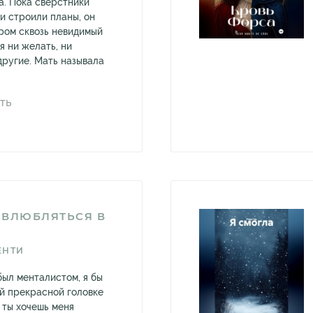
а. Пока сверстники
и строили планы, он
ром сквозь невидимый
я ни желать, ни
 другие. Мать называла
ТЬ
Е ВЛЮБЛЯТЬСЯ В
ЕНТИ
был менталистом, я бы
ей прекрасной головке
 ты хочешь меня