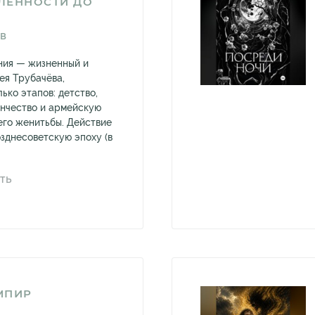
ЛЁННОСТИ ДО
ЕВ
ния — жизненный и
ея Трубачёва,
ько этапов: детство,
енчество и армейскую
его женитьбы. Действие
озднесоветскую эпоху (в
ТЬ
МПИР
В