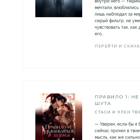
внутри него — тишин
мечтали, влюблялись 
лишь наблюдал за ми
серый фильтр, не уме
чувствовать так, как
его...
ПЕРЕЙТИ И СКАЧА
ПРАВИЛО 1: Н
ШУТА
СТАСИ И ЭЛЕН ТВ
— Уверен, если бы я 
сейчас прочел в тво
мысль, как же сильно