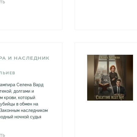
ТЬ
РА И НАСЛЕДНИК
ЛЬИЕВ
вампира Селена Вард
текой, долгами и
м крови, который
 убийцы в обмен на
 Законным наследником
лодный ночной судья
ТЬ