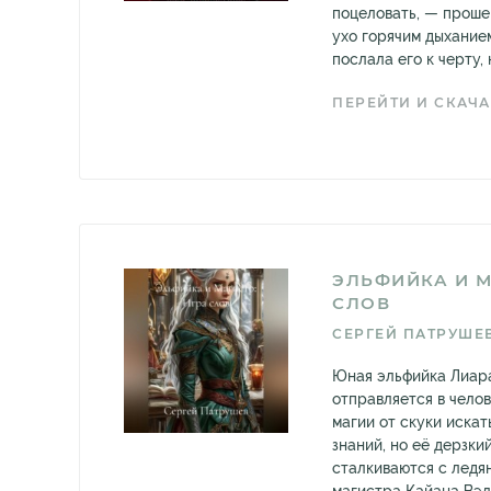
поцеловать, — проше
ухо горячим дыханием
послала его к черту, 
ПЕРЕЙТИ И СКАЧА
ЭЛЬФИЙКА И М
СЛОВ
СЕРГЕЙ ПАТРУШЕ
Юная эльфийка Лиар
отправляется в чело
магии от скуки искат
знаний, но её дерзки
сталкиваются с ледя