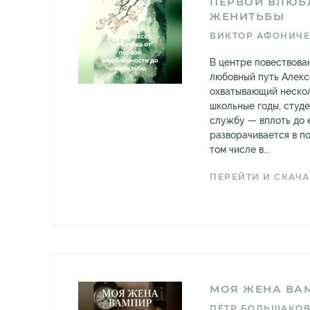
ПЕРВОЙ ВЛЮБ
ЖЕНИТЬБЫ
ВИКТОР АФОНИЧ
В центре повествова
любовный путь Алекс
охватывающий нескол
школьные годы, студ
службу — вплоть до 
разворачивается в п
том числе в...
ПЕРЕЙТИ И СКАЧА
МОЯ ЖЕНА ВА
ПЁТР БОЛЬШАКО