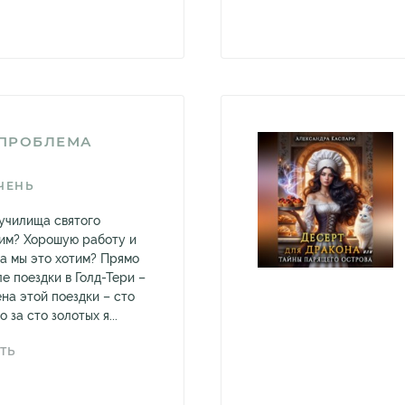
 ПРОБЛЕМА
ЧЕНЬ
училища святого
тим? Хорошую работу и
да мы это хотим? Прямо
ле поездки в Голд-Тери –
на этой поездки – сто
 за сто золотых я...
ТЬ