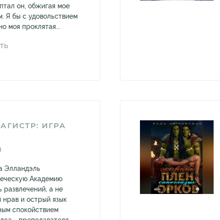
птал он, обжигая мое
. Я бы с удовольствием
но моя проклятая...
ТЬ
АГИСТР: ИГРА
В
а Элландэль
веческую Академию
ь развлечений, а не
й нрав и острый язык
ным спокойствием