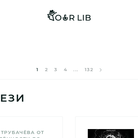
1
2
3
4
...
132
ЕЗИ
 ТРУБАЧЁВА ОТ