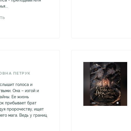
лса - преподавателя
ья...
ТЬ
ОВНА ПЕТРУК
 слышит голоса и
выми. Она – изгой и
айны. Ее жизнь
мок прибывает брат
дуя пророчеству, ищет
его мага. Ведь у границ