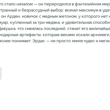
это стало началом — он переродился в фэнтезийном мир
транный и безрассудный выбор: вкачал максимум в удач
ь он Арден, новичок с медным жетоном, у которого нет 
муар, купленный за три медяка, и удивительная способн
Девушка, что смеялась последней, станет его величайш
ендарные артефакты, которые веками искали архимаги, 
яснее понимает: Эрдас — не просто земля чудес и магии