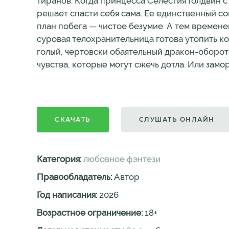
тиранов. Когда принцесса Селестия Голдвин с
решает спасти себя сама. Ее единственный с
план побега — чистое безумие. А тем времене
суровая телохранительница готова утопить кон
голый, чертовски обаятельный дракон-оборот
чувства, которые могут сжечь дотла. Или замо
СКАЧАТЬ
СЛУШАТЬ ОНЛАЙН
Категория:
любовное фэнтези
Правообладатель:
Автор
Год написания:
2026
Возрастное ограничение:
18
+