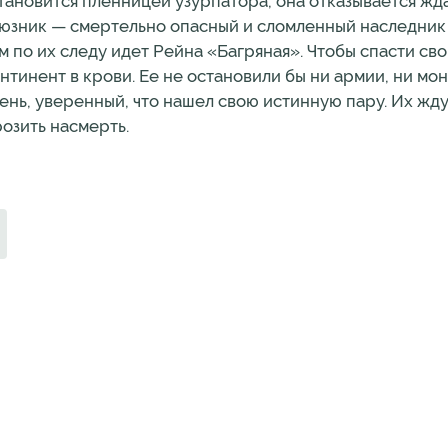
тановится пленницей узурпатора, она отказывается жда
оюзник — смертельно опасный и сломленный наследник
м по их следу идет Рейна «Багряная». Чтобы спасти св
тинент в крови. Ее не остановили бы ни армии, ни монс
ень, уверенный, что нашел свою истинную пару. Их жду
розить насмерть.