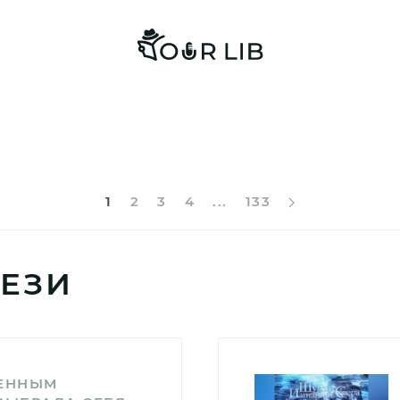
1
2
3
4
...
133
ЕЗИ
НЕННЫМ