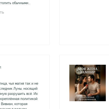
толить обычными...
ТЬ
И
ца, чья магия так и не
следник Луны, носящий
бную разрушить всё. Их
скреплённая политикой
 Вивиан, которая