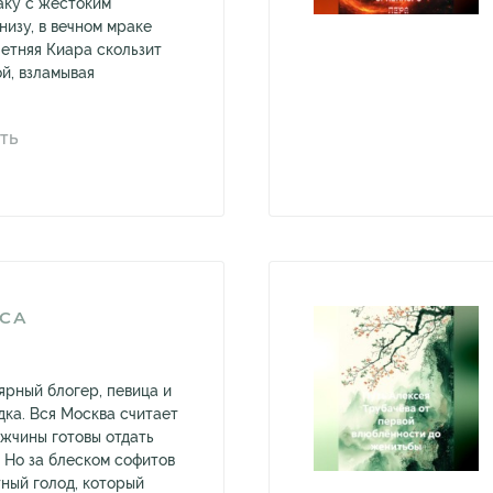
аку с жестоким
низу, в вечном мраке
етняя Киара скользит
й, взламывая
ТЬ
ЬСА
ярный блогер, певица и
дка. Вся Москва считает
ужчины готовы отдать
д. Но за блеском софитов
ный голод, который