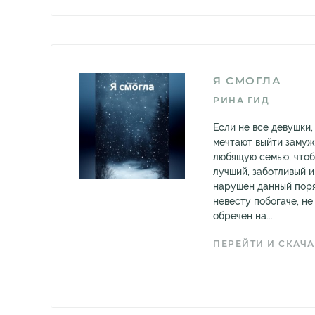
Я СМОГЛА
РИНА ГИД
Если не все девушки,
мечтают выйти замуж
любящую семью, что
лучший, заботливый и
нарушен данный поря
невесту побогаче, н
обречен на...
ПЕРЕЙТИ И СКАЧА