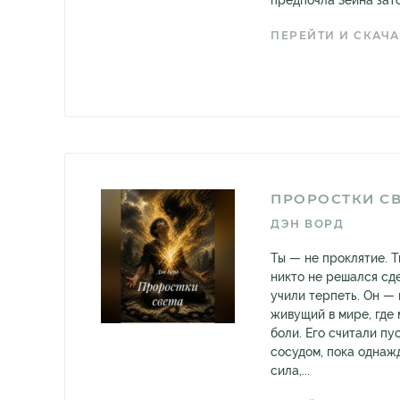
предпочла Зейна зато
ПЕРЕЙТИ И СКАЧА
ПРОРОСТКИ С
ДЭН ВОРД
Ты — не проклятие. 
никто не решался сде
учили терпеть. Он — 
живущий в мире, где
боли. Его считали пу
сосудом, пока однаж
сила,...