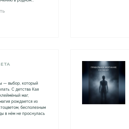
чению в родном...
ТЬ
ВЕТА
Ты — выбор, который
лать. С детства Кая
клеймёный маг,
 магия рождается из
стоцветом, бесполезным
ды в нём не проснулась