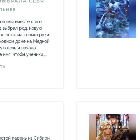
ВЫБРАЛА СЕБЯ
ЛЬИЕВ
ое имя вместе с его
д выбрал род, новую
мне оставил только руки.
оходном доме на Медной
ую печь и начала
 имя, чтобы ученики,...
ТЬ
стой парень из Сибири,