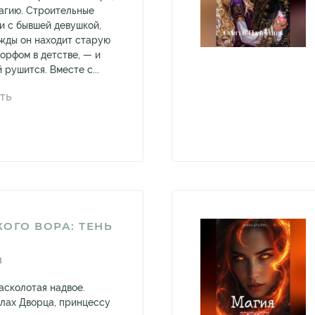
магию. Строительные
и с бывшей девушкой,
ажды он находит старую
орфом в детстве, — и
рушится. Вместе с...
ТЬ
ОГО ВОРА: ТЕНЬ
В
асколотая надвое.
алах Дворца, принцессу