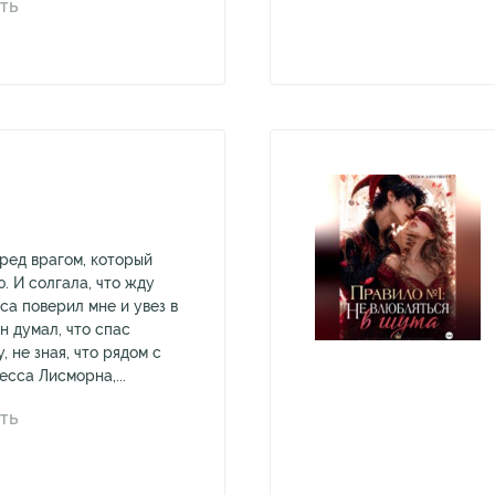
ТЬ
еред врагом, который
. И солгала, что жду
са поверил мне и увез в
Он думал, что спас
 не зная, что рядом с
сса Лисморна,...
ТЬ