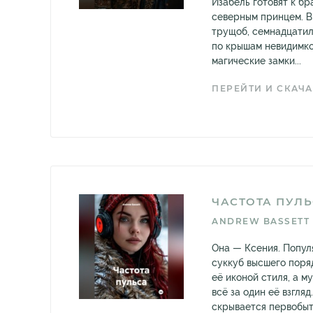
Изабель готовят к бр
северным принцем. В
трущоб, семнадцатил
по крышам невидимко
магические замки...
ПЕРЕЙТИ И СКАЧА
ЧАСТОТА ПУЛ
ANDREW BASSETT
Она — Ксения. Попул
суккуб высшего поря
её иконой стиля, а м
всё за один её взгля
скрывается первобыт