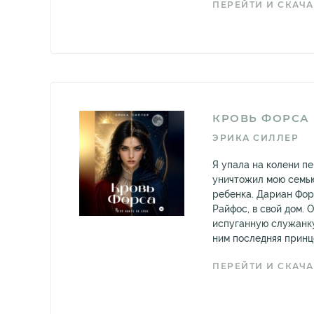
ПЕРЕЙТИ И СКАЧА
КРОВЬ ФОРСА
ЭРИКА СИЛЛЕР
Я упала на колени п
уничтожил мою семью
ребенка. Дариан Фор
Райфос, в свой дом. 
испуганную служанку,
ним последняя принце
ПЕРЕЙТИ И СКАЧА