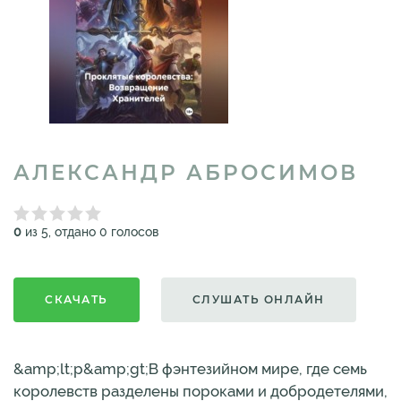
АЛЕКСАНДР АБРОСИМОВ
0
из 5, отдано 0 голосов
СКАЧАТЬ
СЛУШАТЬ ОНЛАЙН
&amp;lt;p&amp;gt;В фэнтезийном мире, где семь
королевств разделены пороками и добродетелями,