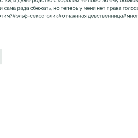
тка, и даже родство с королем не помогло ему обзаве
 сама рада сбежать, но теперь у меня нет права голоса
с этим?#эльф-сексоголик#отчаянная девственница#мно