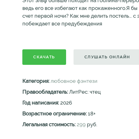
Этот эльф больше походит на гоблина-перерос
ведь его все избегают как прокаженного.Я бы и
счет первой ночи? Как мне делить постель… 
побеждает все предубеждения
СКАЧАТЬ
СЛУШАТЬ ОНЛАЙН
Категория:
любовное фэнтези
Правообладатель:
ЛитРес: чтец
Год написания:
2026
Возрастное ограничение:
18
+
Легальная стоимость:
299
руб.