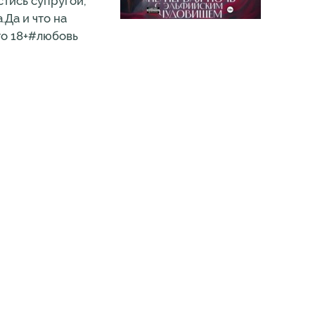
стись супругой,
.Да и что на
го 18+#любовь