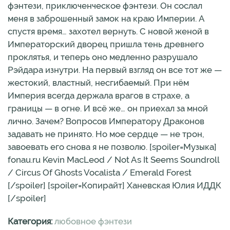
фэнтези, приключенческое фэнтези. Он сослал
меня в заброшенный замок на краю Империи. А
спустя время… захотел вернуть. С новой женой в
Императорский дворец пришла тень древнего
проклятья, и теперь оно медленно разрушало
Рэйдара изнутри. На первый взгляд он все тот же —
жестокий, властный, несгибаемый. При нём
Империя всегда держала врагов в страхе, а
границы — в огне. И всё же… он приехал за мной
лично. Зачем? Вопросов Императору Драконов
задавать не принято. Но мое сердце — не трон,
завоевать его снова я не позволю. [spoiler=Музыка]
fonau.ru Kevin MacLeod / Not As It Seems Soundroll
/ Circus Of Ghosts Vocalista / Emerald Forest
[/spoiler] [spoiler=Копирайт] Ханевская Юлия ИДДК
[/spoiler]
Категория:
любовное фэнтези