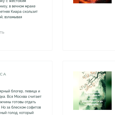
аку с жестоким
низу, в вечном мраке
етняя Киара скользит
й, взламывая
ТЬ
ЬСА
ярный блогер, певица и
дка. Вся Москва считает
ужчины готовы отдать
д. Но за блеском софитов
ный голод, который