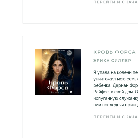
ПЕРЕЙТИ И СКАЧА
КРОВЬ ФОРСА
ЭРИКА СИЛЛЕР
Я упала на колени п
уничтожил мою семью
ребенка. Дариан Фор
Райфос, в свой дом. 
испуганную служанку,
ним последняя принце
ПЕРЕЙТИ И СКАЧА