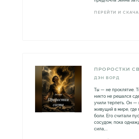
предпочла Зейна зато
ПЕРЕЙТИ И СКАЧА
ПРОРОСТКИ С
ДЭН ВОРД
Ты — не проклятие. 
никто не решался сде
учили терпеть. Он — 
живущий в мире, где
боли. Его считали пу
сосудом, пока однаж
сила,...