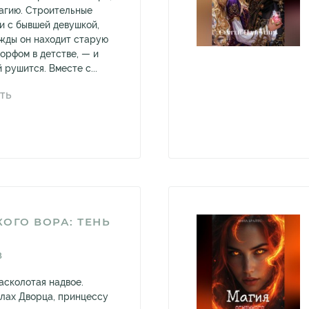
магию. Строительные
и с бывшей девушкой,
ажды он находит старую
орфом в детстве, — и
рушится. Вместе с...
ТЬ
ОГО ВОРА: ТЕНЬ
В
асколотая надвое.
алах Дворца, принцессу