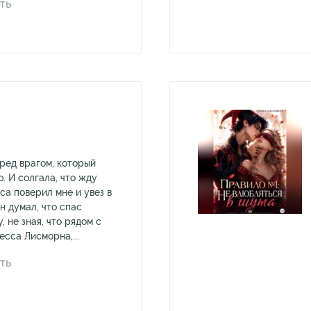
ТЬ
еред врагом, который
. И солгала, что жду
са поверил мне и увез в
Он думал, что спас
 не зная, что рядом с
сса Лисморна,...
ТЬ