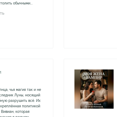
толить обычными...
ТЬ
И
ца, чья магия так и не
следник Луны, носящий
бную разрушить всё. Их
скреплённая политикой
 Вивиан, которая