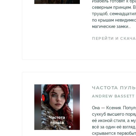
Изабель готовят к бр
северным принцем. В
трущоб, семнадцатил
по крышам невидимко
магические замки...
ПЕРЕЙТИ И СКАЧА
ЧАСТОТА ПУЛ
ANDREW BASSETT
Она — Ксения. Попул
суккуб высшего поря
её иконой стиля, а м
всё за один её взгля
скрывается первобыт