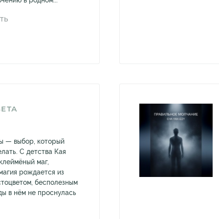
чению в родном...
ТЬ
ВЕТА
Ты — выбор, который
лать. С детства Кая
клеймёный маг,
 магия рождается из
стоцветом, бесполезным
ды в нём не проснулась