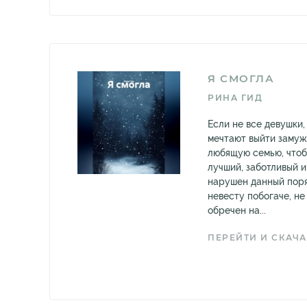
Я СМОГЛА
РИНА ГИД
Если не все девушки,
мечтают выйти замуж
любящую семью, что
лучший, заботливый и
нарушен данный поря
невесту побогаче, н
обречен на...
ПЕРЕЙТИ И СКАЧА