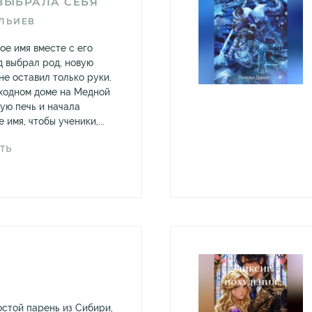
ВЫБРАЛА СЕБЯ
ЛЬИЕВ
ое имя вместе с его
д выбрал род, новую
мне оставил только руки.
оходном доме на Медной
ую печь и начала
 имя, чтобы ученики,...
ТЬ
стой парень из Сибири,