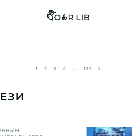
1
2
3
4
...
133
ЕЗИ
НЕННЫМ