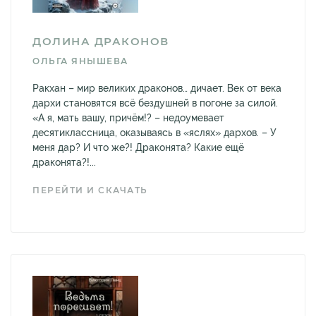
ДОЛИНА ДРАКОНОВ
ОЛЬГА ЯНЫШЕВА
Ракхан – мир великих драконов… дичает. Век от века
дархи становятся всё бездушней в погоне за силой.
«А я, мать вашу, причём!? – недоумевает
десятиклассница, оказываясь в «яслях» дархов. – У
меня дар? И что же?! Драконята? Какие ещё
драконята?!...
ПЕРЕЙТИ И СКАЧАТЬ