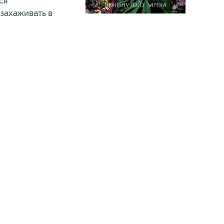
ся
 захаживать в