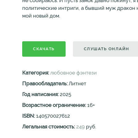
не собираюсь. И пусть замок давно покинут, я
политические интриги, а бывший муж дракон н
мой новый дом.
СКАЧАТЬ
СЛУШАТЬ ОНЛАЙН
Категория:
любовное фэнтези
Правообладатель:
Литнет
Год написания:
2025
Возрастное ограничение:
16
+
ISBN:
140570027612
Легальная стоимость:
249
руб.