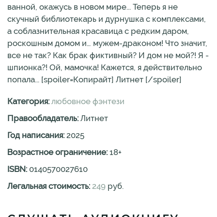
ванной, окажусь в новом мире... Теперь я не
скучный библиотекарь и дурнушка с комплексами,
а соблазнительная красавица с редким даром,
роскошным домом и… мужем-драконом! Что значит,
все не так? Как брак фиктивный? И дом не мой?! Я -
шпионка?! Ой, мамочка! Кажется, я действительно
попала... [spoiler=Копирайт] Литнет [/spoiler]
Категория:
любовное фэнтези
Правообладатель:
Литнет
Год написания:
2025
Возрастное ограничение:
18
+
ISBN:
0140570027610
Легальная стоимость:
249
руб.