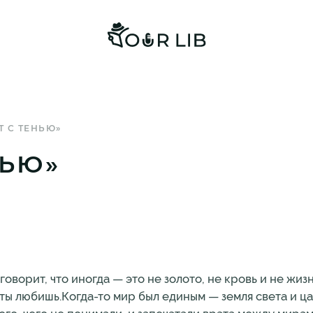
Т С ТЕНЬЮ»
НЬЮ»
говорит, что иногда — это не золото, не кровь и не жиз
о ты любишь.Когда-то мир был единым — земля света и ц