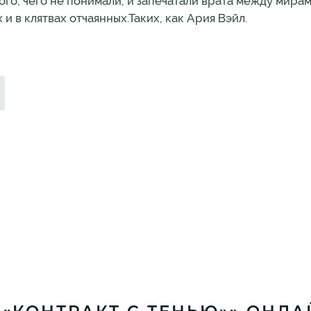
го, чего не понимали, и запечатали врата между мирам
и в клятвах отчаянных.Таких, как Ария Вэйл.