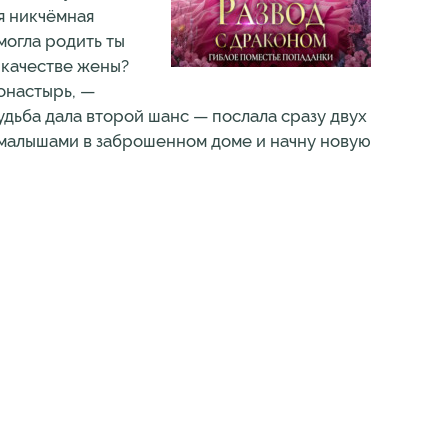
 я никчёмная
могла родить ты
в качестве жены?
монастырь, —
судьба дала второй шанс — послала сразу двух
с малышами в заброшенном доме и начну новую