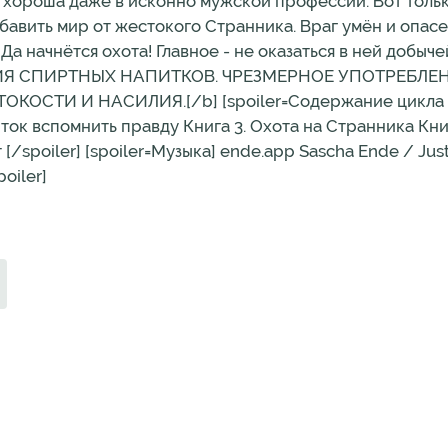
ть хороша даже в исконно мужской профессии. Вот толь
авить мир от жестокого Странника. Враг умён и опасе
Да начнётся охота! Главное - не оказаться в ней добыче
Я СПИРТНЫХ НАПИТКОВ. ЧРЕЗМЕРНОЕ УПОТРЕБЛЕН
СТИ И НАСИЛИЯ.[/b] [spoiler=Содержание цикла «Пр
ток вспомнить правду Книга 3. Охота на Странника Кни
/spoiler] [spoiler=Музыка] ende.app Sascha Ende / Just A
oiler]