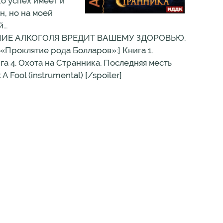
ко успех имеет и
н, но на моей
й…
ИЕ АЛКОГОЛЯ ВРЕДИТ ВАШЕМУ ЗДОРОВЬЮ.
оклятие рода Болларов»:] Книга 1.
га 4. Охота на Странника. Последняя месть
 Fool (instrumental) [/spoiler]