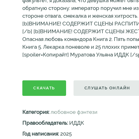
факультет, я доказала, что девушка может бы
обратную сторону: император поручил мне изб
стороне отвага, смекалка и женская хитрость. 
[b]ВНИМАНИЕ! СОДЕРЖИТ СЦЕНЫ РАСПИТИ
[/b] [b]ВНИМАНИЕ! СОДЕРЖИТ СЦЕНЫ ЖЕСТОКО
Опасная любовь командора Книга 2. Пять попы
Книга 5. Лекарка поневоле и 25 плохих примет [
[spoiler=Копирайт] Муратова Ульяна ИДДК [/sp
СКАЧАТЬ
СЛУШАТЬ ОНЛАЙН
Категория:
любовное фэнтези
Правообладатель:
ИДДК
Год написания:
2025