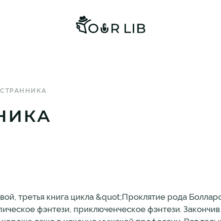
 СТРАННИКА
НИКА
вой, третья книга цикла &quot;Проклятие рода Боллар
пическое фэнтези, приключенческое фэнтези. Закончив