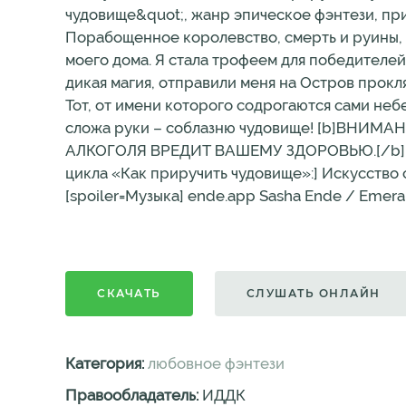
чудовище&quot;, жанр эпическое фэнтези, пр
Порабощенное королевство, смерть и руины, ч
моего дома. Я стала трофеем для победителей.
дикая магия, отправили меня на Остров прокля
Тот, от имени которого содрогаются сами небе
сложа руки – соблазню чудовище! [b]ВН
АЛКОГОЛЯ ВРЕДИТ ВАШЕМУ ЗДОРОВЬЮ.[/b] 
цикла «Как приручить чудовище»:] Искусство 
[spoiler=Музыка] ende.app Sasha Ende / Emeral
СКАЧАТЬ
СЛУШАТЬ ОНЛАЙН
Категория:
любовное фэнтези
Правообладатель:
ИДДК