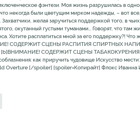
иключенческое фэнтези. Моя жизнь разрушилась в одно
то некогда были цветущим мирком надежды, – вот все, 
 Захватчики, желая заручиться поддержкой того, в чьих
того, окутанный густыми туманами… Говорят, что там ж
са. Хотите расплатиться мной за его поддержку?! Что ж
ИМАНИЕ! СОДЕРЖИТ СЦЕНЫ РАСПИТИЯ СПИРТНЫХ НАП
[b]ВНИМАНИЕ! СОДЕРЖИТ СЦЕНЫ ТАБАКОКУРЕНИЯ. КУ
соблазнения: как приручить чудовище Искусство мести: 
d Overture [/spoiler] [spoiler=Копирайт] Флокс Иванна 