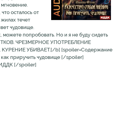
 мгновение.
что осталось от
 жилах течет
ивет чудовище.
, можете попробовать. Но и я не буду сидеть
ИТКОВ. ЧРЕЗМЕРНОЕ УПОТРЕБЛЕНИЕ
РЕНИЕ УБИВАЕТ.[/b] [spoiler=Содержание
как приручить чудовище [/spoiler]
ИДДК [/spoiler]