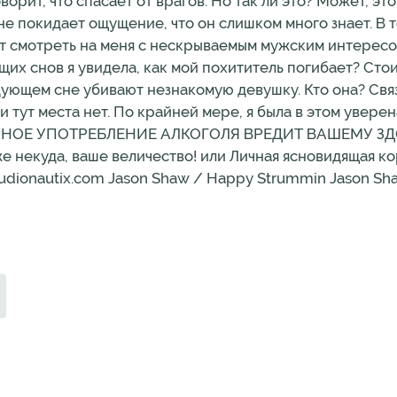
оворит, что спасает от врагов. Но так ли это? Может, эт
не покидает ощущение, что он слишком много знает. В т
ает смотреть на меня с нескрываемым мужским интересо
вещих снов я увидела, как мой похититель погибает? Ст
дующем сне убивают незнакомую девушку. Кто она? Свя
юбви тут места нет. По крайней мере, я была в этом 
Е УПОТРЕБЛЕНИЕ АЛКОГОЛЯ ВРЕДИТ ВАШЕМУ ЗДОРОВ
 некуда, ваше величество! или Личная ясновидящая коро
 audionautix.com Jason Shaw / Happy Strummin Jason Shaw