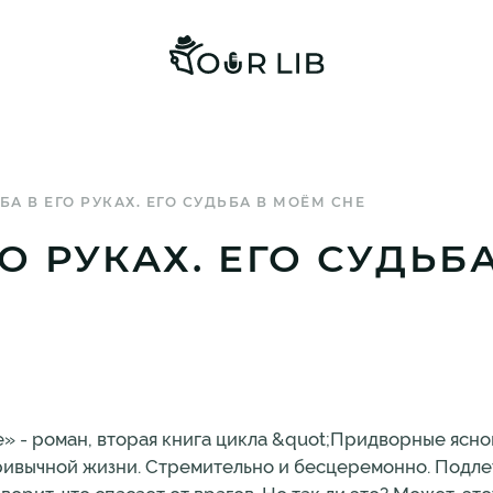
БА В ЕГО РУКАХ. ЕГО СУДЬБА В МОЁМ СНЕ
О РУКАХ. ЕГО СУДЬБ
сне» - роман, вторая книга цикла &quot;Придворные ясн
привычной жизни. Стремительно и бесцеремонно. Подл