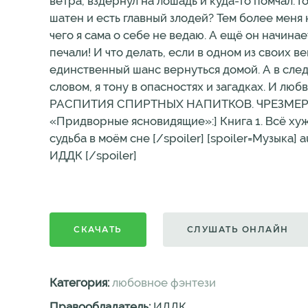
ветра, вздёрнул на лошадь и куда-то помчал. Г
шатен и есть главный злодей? Тем более меня 
чего я сама о себе не ведаю. А ещё он начин
печали! И что делать, если в одном из своих 
единственный шанс вернуться домой. А в сле
словом, я тону в опасностях и загадках. И л
РАСПИТИЯ СПИРТНЫХ НАПИТКОВ. ЧРЕЗМЕРНО
«Придворные ясновидящие»:] Книга 1. Всё хуже
судьба в моём сне [/spoiler] [spoiler=Музыка]
ИДДК [/spoiler]
СКАЧАТЬ
СЛУШАТЬ ОНЛАЙН
Категория:
любовное фэнтези
Правообладатель:
ИДДК