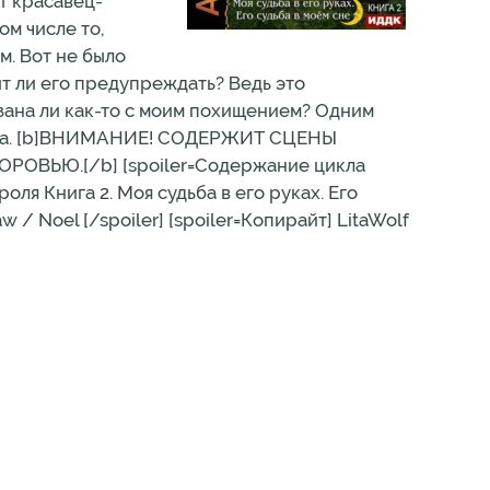
от красавец-
ом числе то,
м. Вот не было
оит ли его предупреждать? Ведь это
зана ли как-то с моим похищением? Одним
уверена. [b]ВНИМАНИЕ! СОДЕРЖИТ СЦЕНЫ
ЬЮ.[/b] [spoiler=Содержание цикла
ля Книга 2. Моя судьба в его руках. Его
 / Noel [/spoiler] [spoiler=Копирайт] LitaWolf