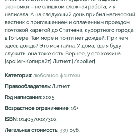
экономки – не слишком сложная работа, и я
написала. А на следующий день прибыл магический
вестник с приглашением и оплаченным проездом
почтовой каретой до Статчена, курортного города
в Готьере. Там море и почти нет дождей. При чем
здесь дождь? Это моя тайна. У дома, где я буду
служить, она тоже есть. Вернее, у его хозяина.
[spoiler=Копирайт] Литнет [/spoiler]
Категория:
любовное фэнтези
Правообладатель:
Литнет
Год написания:
2025
Возрастное ограничение:
16
+
ISBN:
0140570027302
Легальная стоимость:
339
руб.