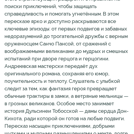
поиски приключений, чтобы защищать
справедливость и помогать угнетённым. В этом
пересказе ярко и доступно раскрываются все
ключевые эпизоды: от первых подвигов и забавных
недоразумений до трогательной дружбы с верным
оруженосцем Санчо Пансой, от сражений с
воображаемыми великанами до мудрых и смешных
испытаний при дворе герцога и герцогини.
Андреевская мастерски передаёт дух
оригинального романа, сохраняя его юмор,
поучительность и теплоту. Слушатель с улыбкой
следит за тем, как фантазия героя превращает
обычные трактиры в замки, а ветряные мельницы —
в грозных великанов. Особое место занимает
история Дульсинеи Тобосской — дамы сердца Дон-
Кихота, ради которой он готов на любые подвиги.
Пересказ насыщен приключениями, добрыми
шутками и мудрыми размышлениями о мечте, долге