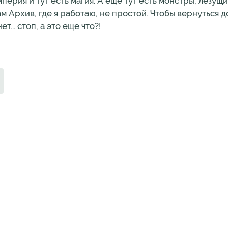
мперия и тут есть магия. А еще тут есть монстры, лезущ
м Архив, где я работаю, не простой. Чтобы вернуться д
... стоп, а это еще что?!