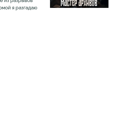
ие из разрывов
омой я разгадаю