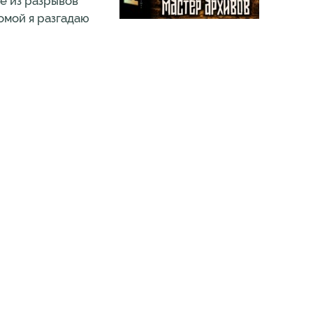
ие из разрывов
омой я разгадаю