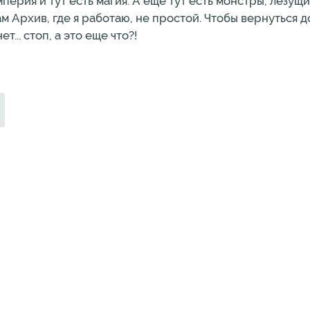
мперия и тут есть магия. А еще тут есть монстры, лезущ
м Архив, где я работаю, не простой. Чтобы вернуться д
... стоп, а это еще что?!