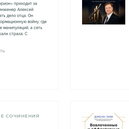
ерион» приходит за
 инженер Алексей
ть дело отца. Он
формационную войну, где
е манипуляций, а сеть
кали страха. С
ТЬ
Е СОЧИНЕНИЯ