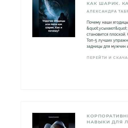
КАК ШАРИК. К
АЛЕКСАНДРА ТАБ
Почему наши ягодицы
&quot;усыхают&quot; 
становится плоской.
Топ-5 лучших упражн
задницы для мужчин 
ПЕРЕЙТИ И СКАЧА
КОРПОРАТИВН
НАВЫКИ ДЛЯ 