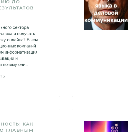
ЦИЮ ДО
ЕЗУЛЬТАТОВ
льного сектора
успеха и получать
оху онлайна? В чем
ционных компаний
ем информатизация
визации и
 почему они...
ТЬ
НОСТЬ: КАК
ЛО ГЛАВНЫМ